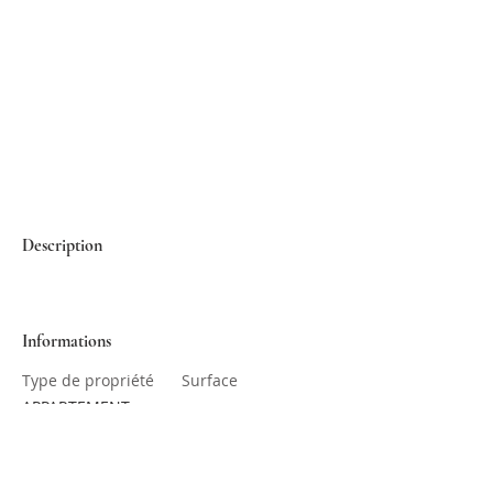
Description
Informations
Type de propriété
Surface
APPARTEMENT
Chambres
Salles de bain
1